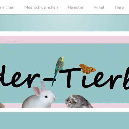
ninchen
Meerschweinchen
Hamster
Vögel
Tiere