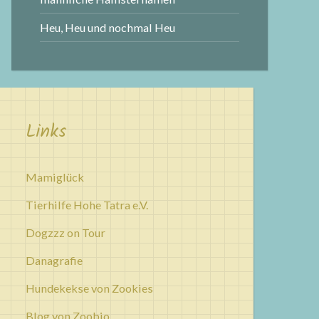
Heu, Heu und nochmal Heu
Links
Mamiglück
Tierhilfe Hohe Tatra e.V.
Dogzzz on Tour
Danagrafie
Hundekekse von Zookies
Blog von Zoobio