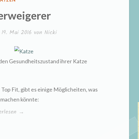
N
erweigerer
m
19. Mai 2016
von
Nicki
zt den Gesundheitszustand ihrer Katze
 Top Fit, gibt es einige Möglicheiten, was
 machen könnte:
terverweigerer“
erlesen
→