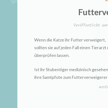
I
Futterv
Veröffentlicht a
Wenn die Katze ihr Futter verweigert,
sollten sie auf jeden Fall einen Tierar
überprüfen lassen.
Ist ihr Stubentiger medizinisch gesehen
ihre Samtpfote zum Futterverweigerer
„Fut
weit