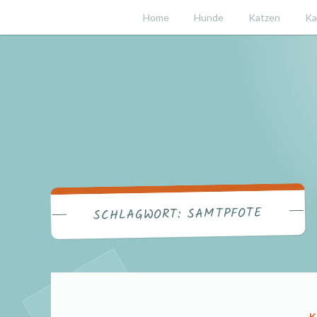
Zum
Home
Hunde
Katzen
Ka
Inhalt
springen
SAMTPFOTE
SCHLAGWORT:
V
K