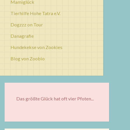
Mamiglück
Tierhilfe Hohe Tatra e.V.
Dogzzz on Tour
Danagrafie
Hundekekse von Zookies
Blog von Zoobio
Das größte Glück hat oft vier Pfoten...