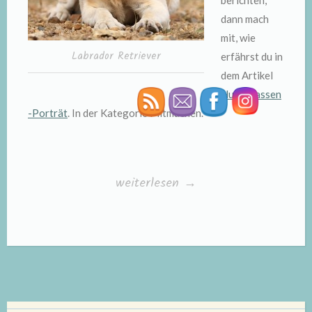
berichten,
dann mach
mit, wie
Labrador Retriever
erfährst du in
dem Artikel
Hunderassen
-Porträt
. In der Kategorie Mitmachen.
„Hunderassen“
weiterlesen
→