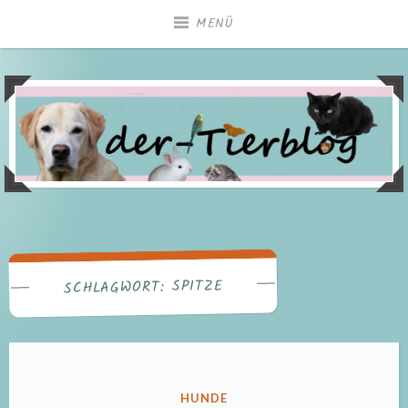
Zum
MENÜ
Inhalt
springen
SPITZE
SCHLAGWORT:
VERÖFFENTLICHT
HUNDE