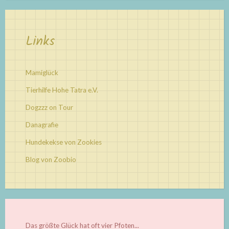
Links
Mamiglück
Tierhilfe Hohe Tatra e.V.
Dogzzz on Tour
Danagrafie
Hundekekse von Zookies
Blog von Zoobio
Das größte Glück hat oft vier Pfoten...