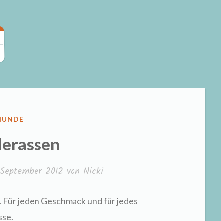
VERÖFFENTLICHT
HUNDE
N
erassen
 September 2012
von
Nicki
 Für jeden Geschmack und für jedes
sse.