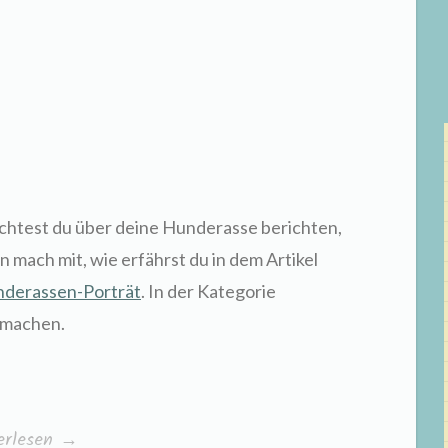
htest du über deine Hunderasse berichten,
n mach mit, wie erfährst du in dem Artikel
derassen-Porträt
. In der Kategorie
machen.
derassen“
erlesen
→