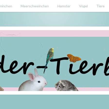
ninchen
Meerschweinchen
Hamster
Vögel
Tiere