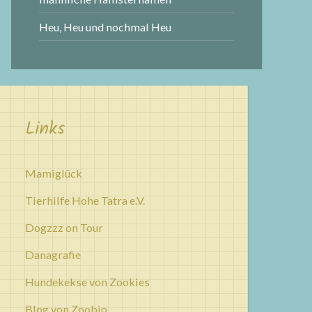
Heu, Heu und nochmal Heu
Links
Mamiglück
Tierhilfe Hohe Tatra e.V.
Dogzzz on Tour
Danagrafie
Hundekekse von Zookies
Blog von Zoobio