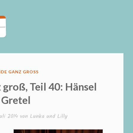
LICHT
NDE GANZ GROSS
groß, Teil 40: Hänsel
 Gretel
uli 2014
von
Lunka und Lilly