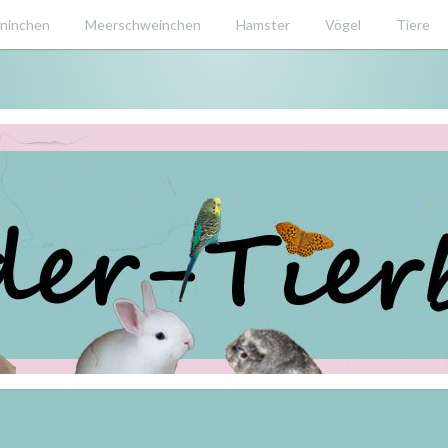
ninchen
Meerschweinchen
Hamster
Vögel
Tiere