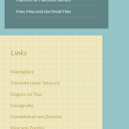
Heu, Heu und nochmal Heu
Links
Mamiglück
Tierhilfe Hohe Tatra e.V.
Dogzzz on Tour
Danagrafie
Hundekekse von Zookies
Blog von Zoobio