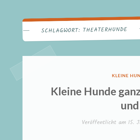
THEATERHUNDE
SCHLAGWORT:
VERÖFFENT
KLEINE HU
IN
Kleine Hunde ganz 
und
Veröffentlicht am
15. J