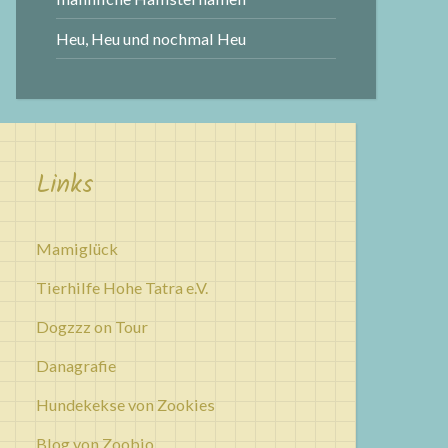
Heu, Heu und nochmal Heu
Links
Mamiglück
Tierhilfe Hohe Tatra e.V.
Dogzzz on Tour
Danagrafie
Hundekekse von Zookies
Blog von Zoobio