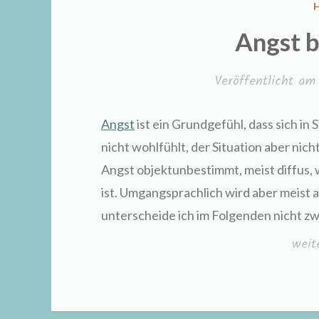
I
Angst 
Veröffentlicht a
Angst
ist ein Grundgefühl, dass sich in
nicht wohlfühlt, der Situation aber nic
Angst objektunbestimmt, meist diffus,
ist. Umgangsprachlich wird aber meist a
unterscheide ich im Folgenden nicht z
„Ang
weit
bei
Hun