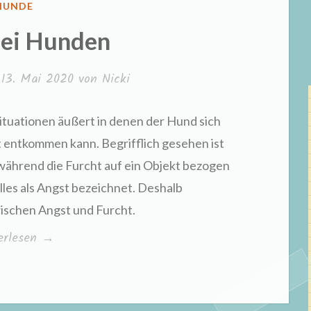
VERÖFFENTLICHT
HUNDE
N
bei Hunden
m
13. Mai 2020
von
Nicki
 Situationen äußert in denen der Hund sich
ht entkommen kann. Begrifflich gesehen ist
 während die Furcht auf ein Objekt bezogen
lles als Angst bezeichnet. Deshalb
wischen Angst und Furcht.
st
erlesen
→
den“