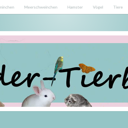
ninchen
Meerschweinchen
Hamster
Vögel
Tiere