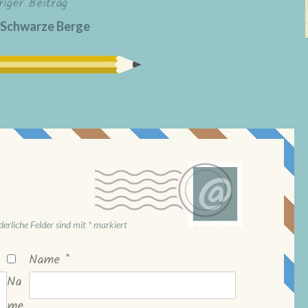
riger Beitrag
 Schwarze Berge
derliche Felder sind mit
*
markiert
Name
*
Na
me,