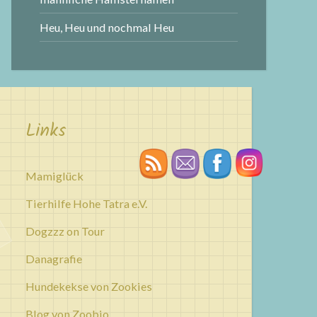
Heu, Heu und nochmal Heu
Links
Mamiglück
Tierhilfe Hohe Tatra e.V.
Dogzzz on Tour
Danagrafie
Hundekekse von Zookies
Blog von Zoobio