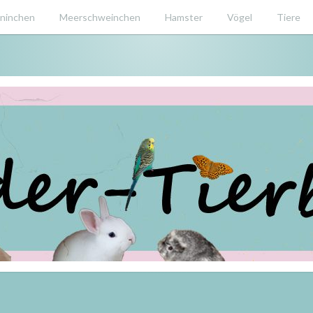
ninchen
Meerschweinchen
Hamster
Vögel
Tiere