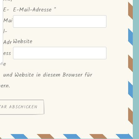
E-
E-Mail-Adresse
*
Mai
l-
Website
Adr
ess
e
und Website in diesem Browser für
ern.