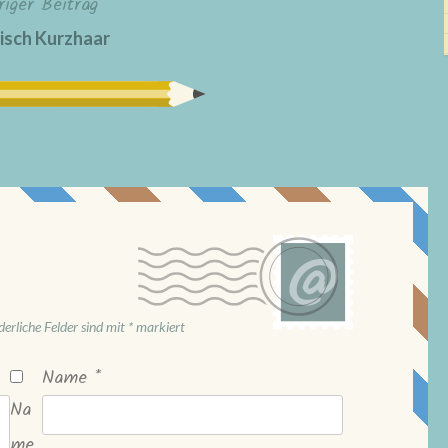
riger Beitrag
isch Kurzhaar
derliche Felder sind mit
*
markiert
Name
*
Na
me,