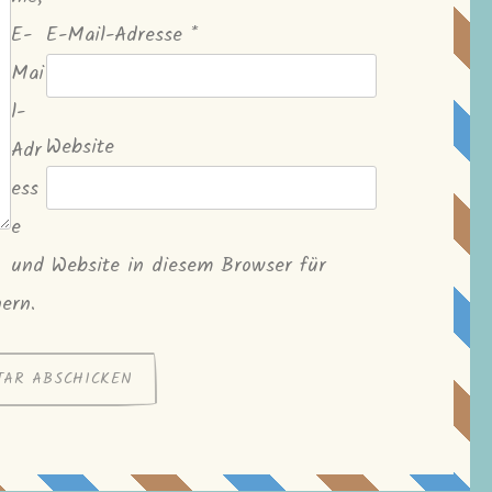
E-
E-Mail-Adresse
*
Mai
l-
Website
Adr
ess
e
und Website in diesem Browser für
ern.