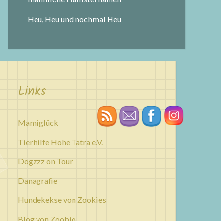
Heu, Heu und nochmal Heu
Links
Mamiglück
Tierhilfe Hohe Tatra e.V.
Dogzzz on Tour
Danagrafie
Hundekekse von Zookies
Blog von Zoobio