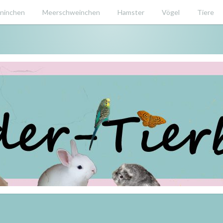
ninchen
Meerschweinchen
Hamster
Vögel
Tiere