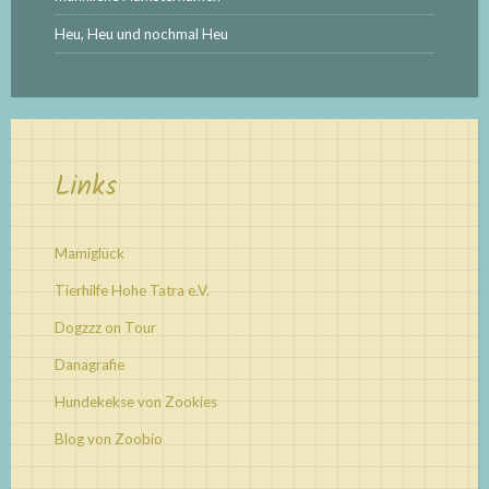
Heu, Heu und nochmal Heu
Links
Mamiglück
Tierhilfe Hohe Tatra e.V.
Dogzzz on Tour
Danagrafie
Hundekekse von Zookies
Blog von Zoobio