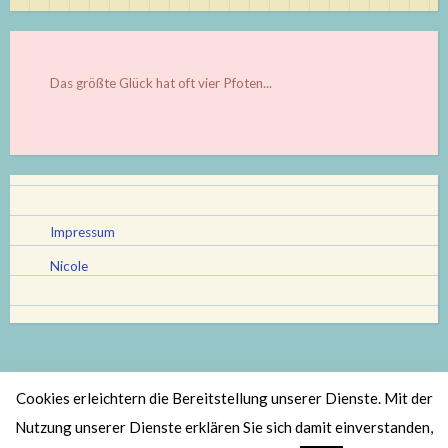
Das größte Glück hat oft vier Pfoten...
Impressum
Nicole
Cookies erleichtern die Bereitstellung unserer Dienste. Mit der
Stolz bereitgestellt von WordPress
|
Theme: Scratchpad von
Nutzung unserer Dienste erklären Sie sich damit einverstanden,
Automattic
.