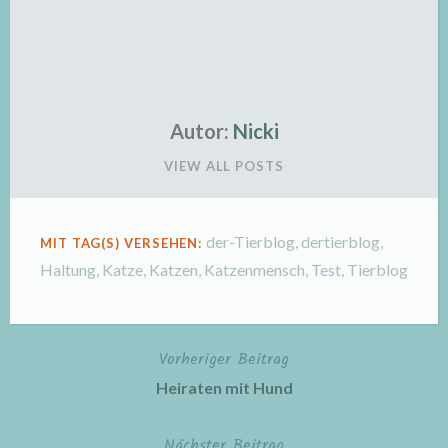
Autor:
Nicki
VIEW ALL POSTS
der-Tierblog
,
dertierblog
,
MIT TAG(S) VERSEHEN:
Haltung
,
Katze
,
Katzen
,
Katzenmensch
,
Test
,
Tierblog
Vorheriger Beitrag
Beitragsnavigation
Heiraten mit Hund
Nächster Beitrag