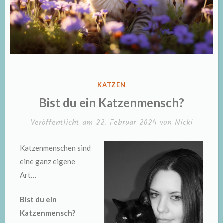
VERÖFFENTLICHT
KATZEN
IN
Bist du ein Katzenmensch?
Veröffentlicht am
22. Februar 2024
von
Nicki
Katzenmenschen sind
eine ganz eigene
Art…
Bist du ein
Katzenmensch?