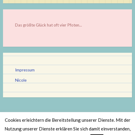
Das größte Glück hat oft vier Pfoten...
Impressum
Nicole
Cookies erleichtern die Bereitstellung unserer Dienste. Mit der
Stolz bereitgestellt von WordPress
|
Theme: Scratchpad von
Nutzung unserer Dienste erklären Sie sich damit einverstanden,
Automattic
.