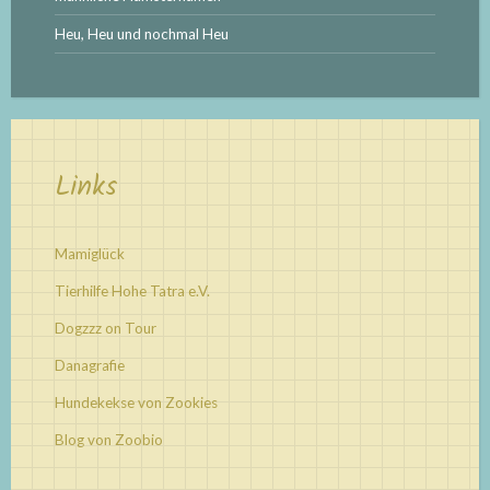
Heu, Heu und nochmal Heu
Links
Mamiglück
Tierhilfe Hohe Tatra e.V.
Dogzzz on Tour
Danagrafie
Hundekekse von Zookies
Blog von Zoobio