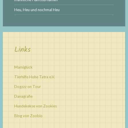
Heu, Heu und nochmal Heu
Links
Mamiglück
Tierhilfe Hohe Tatra e.V.
Dogzzz on Tour
Danagrafie
Hundekekse von Zookies
Blog von Zoobio