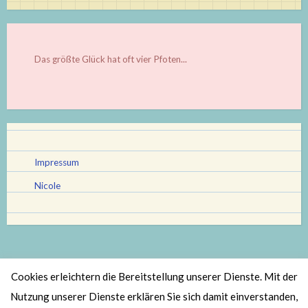
Das größte Glück hat oft vier Pfoten...
Impressum
Nicole
Cookies erleichtern die Bereitstellung unserer Dienste. Mit der
Stolz bereitgestellt von WordPress
|
Theme: Scratchpad von
Nutzung unserer Dienste erklären Sie sich damit einverstanden,