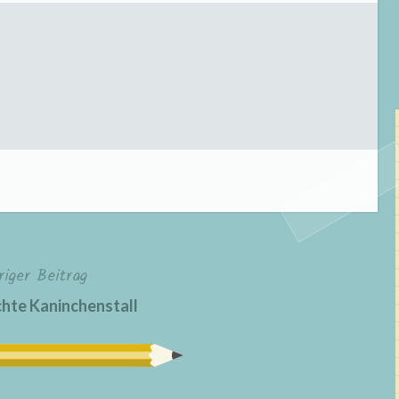
riger Beitrag
chte Kaninchenstall