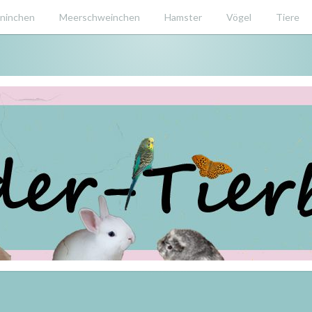
ninchen
Meerschweinchen
Hamster
Vögel
Tiere