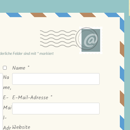
derliche Felder sind mit
*
markiert
Name
*
Na
me,
E-
E-Mail-Adresse
*
Mai
l-
Website
Adr