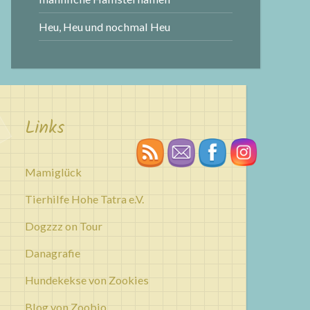
Heu, Heu und nochmal Heu
Links
Mamiglück
Tierhilfe Hohe Tatra e.V.
Dogzzz on Tour
Danagrafie
Hundekekse von Zookies
Blog von Zoobio