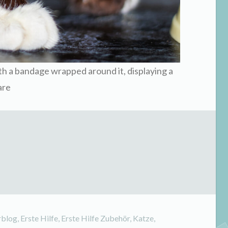
th a bandage wrapped around it, displaying a
are
rblog
,
Erste Hilfe
,
Erste Hilfe Zubehör
,
Katze
,