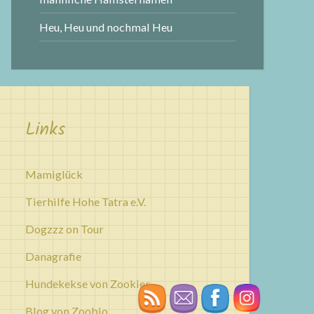
Heu, Heu und nochmal Heu
Links
Mamiglück
Tierhilfe Hohe Tatra e.V.
Dogzzz on Tour
Danagrafie
Hundekekse von Zookies
Blog von Zoobio