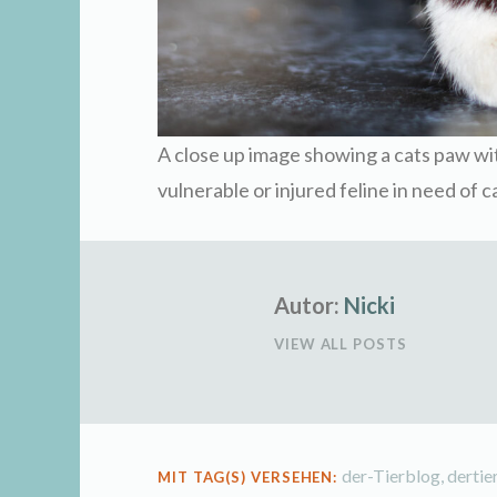
A close up image showing a cats paw wi
vulnerable or injured feline in need of c
Autor:
Nicki
VIEW ALL POSTS
der-Tierblog
,
dertie
MIT TAG(S) VERSEHEN: