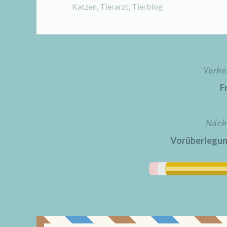
Katzen
,
Tierarzt
,
Tierblog
Vorhe
Beitragsnavigation
F
Näch
Vorüberlegun