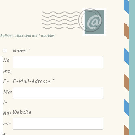
derliche Felder sind mit
*
markiert
Name
*
Na
me,
E-
E-Mail-Adresse
*
Mai
l-
Website
Adr
ess
e