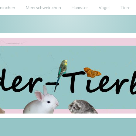
ninchen
Meerschweinchen
Hamster
Vögel
Tiere