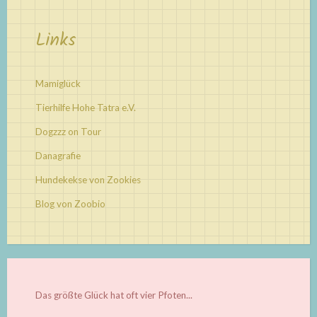
Links
Mamiglück
Tierhilfe Hohe Tatra e.V.
Dogzzz on Tour
Danagrafie
Hundekekse von Zookies
Blog von Zoobio
Das größte Glück hat oft vier Pfoten...