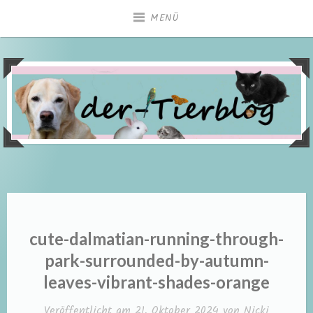
Zum
MENÜ
Inhalt
springen
cute-dalmatian-running-through-
park-surrounded-by-autumn-
leaves-vibrant-shades-orange
Veröffentlicht am
21. Oktober 2024
von
Nicki