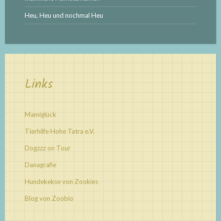
Heu, Heu und nochmal Heu
Links
Mamiglück
Tierhilfe Hohe Tatra e.V.
Dogzzz on Tour
Danagrafie
Hundekekse von Zookies
Blog von Zoobio