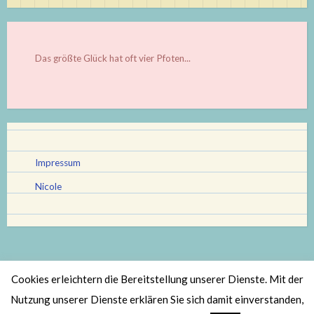
Das größte Glück hat oft vier Pfoten...
Impressum
Nicole
Cookies erleichtern die Bereitstellung unserer Dienste. Mit der
Stolz bereitgestellt von WordPress
|
Theme: Scratchpad von
Nutzung unserer Dienste erklären Sie sich damit einverstanden,
Automattic
.