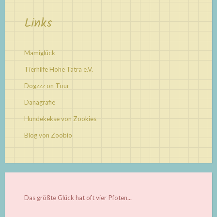
Links
Mamiglück
Tierhilfe Hohe Tatra e.V.
Dogzzz on Tour
Danagrafie
Hundekekse von Zookies
Blog von Zoobio
Das größte Glück hat oft vier Pfoten...