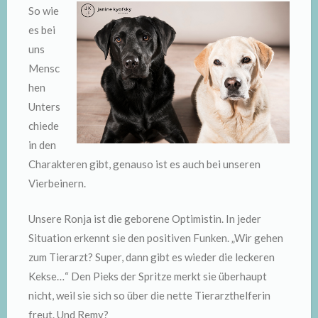
So wie
es bei
uns
Mensc
hen
Unters
chiede
in den
Charakteren gibt, genauso ist es auch bei unseren
Vierbeinern.
Unsere Ronja ist die geborene Optimistin. In jeder
Situation erkennt sie den positiven Funken. „Wir gehen
zum Tierarzt? Super, dann gibt es wieder die leckeren
Kekse…“ Den Pieks der Spritze merkt sie überhaupt
nicht, weil sie sich so über die nette Tierarzthelferin
freut. Und Remy?