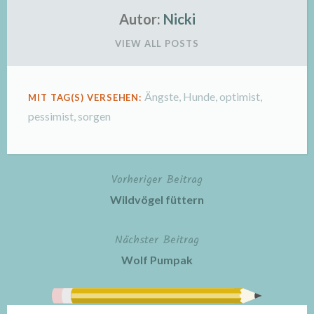
Autor:
Nicki
VIEW ALL POSTS
Ängste
,
Hunde
,
optimist
,
MIT TAG(S) VERSEHEN:
pessimist
,
sorgen
Vorheriger Beitrag
Beitragsnavigation
Wildvögel füttern
Nächster Beitrag
Wolf Pumpak