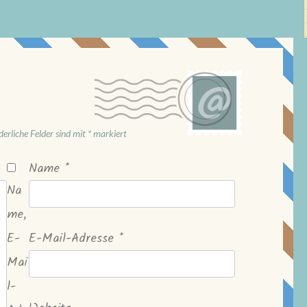
derliche Felder sind mit
*
markiert
Name
*
Na
me,
E-
E-Mail-Adresse
*
Mai
l-