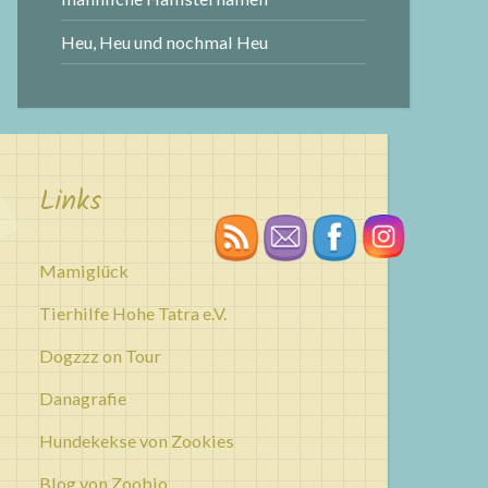
Heu, Heu und nochmal Heu
Links
Mamiglück
Tierhilfe Hohe Tatra e.V.
Dogzzz on Tour
Danagrafie
Hundekekse von Zookies
Blog von Zoobio