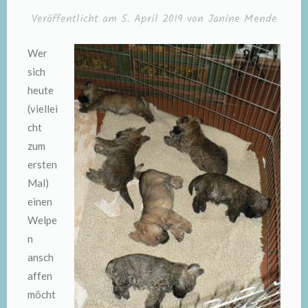
Veröffentlicht am
5. April 2019
von
Janine Mende
Wer
sich
heute
(viellei
cht
zum
ersten
Mal)
einen
Welpe
n
ansch
affen
möcht