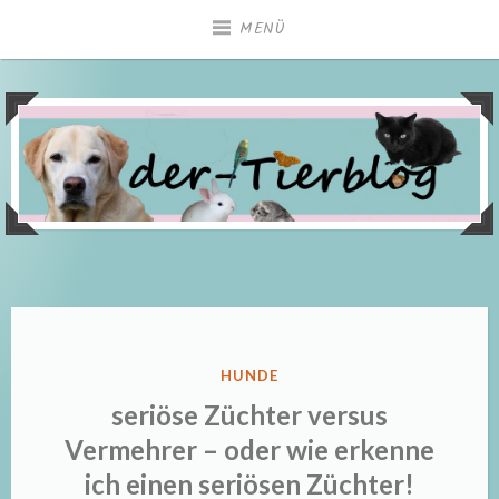
Zum
MENÜ
Inhalt
springen
VERÖFFENTLICHT
HUNDE
IN
seriöse Züchter versus
Vermehrer – oder wie erkenne
ich einen seriösen Züchter!