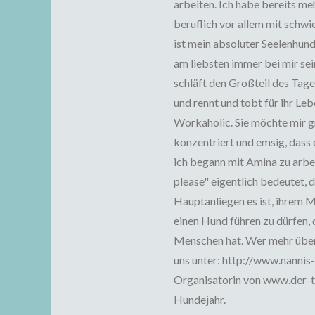
arbeiten. Ich habe bereits m
beruflich vor allem mit schw
ist mein absoluter Seelenhund
am liebsten immer bei mir sei
schläft den Großteil des Tage
und rennt und tobt für ihr Leb
Workaholic. Sie möchte mir g
konzentriert und emsig, dass e
ich begann mit Amina zu arbei
please" eigentlich bedeutet, 
Hauptanliegen es ist, ihrem Me
einen Hund führen zu dürfen,
Menschen hat. Wer mehr über 
uns unter: http://www.nannis
Organisatorin von www.der-ti
Hundejahr.