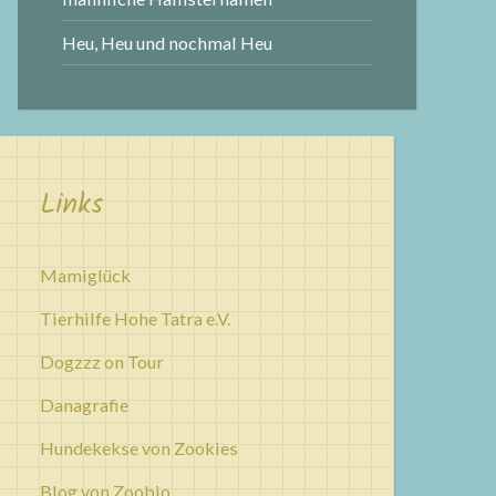
Heu, Heu und nochmal Heu
Links
Mamiglück
Tierhilfe Hohe Tatra e.V.
Dogzzz on Tour
Danagrafie
Hundekekse von Zookies
Blog von Zoobio