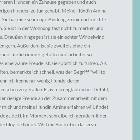
ehreren Hunden ein Zuhause gegeben und auch
ierigen Hunden zu tun gehabt. Meine Hündin Amina
. Sie hat eine sehr enge Bindung zu mir und möchte
n. Sie ist in der Wohnung fast nicht zu merken und
s. Draußen hingegen ist sie ein echter Wirbelwind
en gern. Außerdem ist sie zweifels ohne ein
rundsätzlich immer gefallen und arbeitet so
s eine wahre Freude ist, sie sportlich zu führen. Als
ten, bemerkte ich schnell, was der Begriff "will to
denn ich kenne nur wenig Hunde, deren
nschen zu gefallen. Es ist ein unglaubliches Gefühl,
 der riesige Freude an der Zusammenarbeit mit dem
mich und meine Hündin Amina erfahren will, findet
-dogs.de.tl. Im Moment schreibe ich gerade mit der
erblog.de Nicole Wid ein Buch über das erste