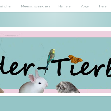
ninchen
Meerschweinchen
Hamster
Vögel
Tiere