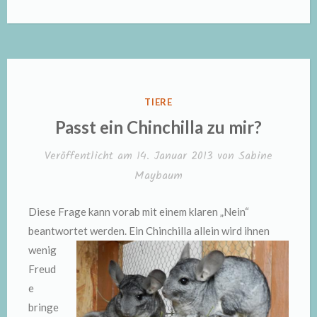
VERÖFFENTLICHT
TIERE
IN
Passt ein Chinchilla zu mir?
Veröffentlicht am
14. Januar 2013
von
Sabine
Maybaum
Diese Frage kann vorab mit einem klaren „Nein“
beantwortet werden. Ein Chinchilla allein
wird ihnen
wenig
Freud
e
bringe