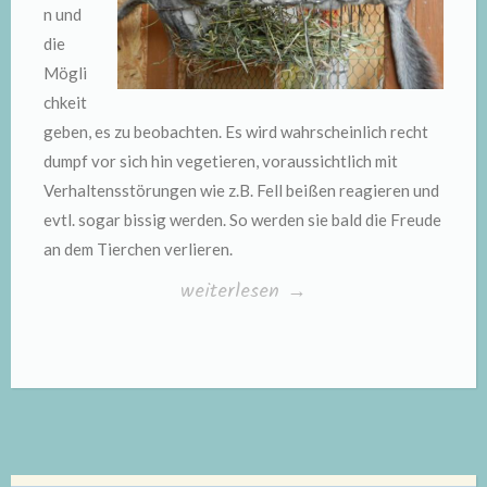
n und
die
Mögli
chkeit
geben, es zu beobachten. Es wird wahrscheinlich recht
dumpf vor sich hin vegetieren, voraussichtlich mit
Verhaltensstörungen wie z.B. Fell beißen reagieren und
evtl. sogar bissig werden. So werden sie bald die Freude
an dem Tierchen verlieren.
„Passt
weiterlesen
→
ein
Chinchilla
zu
mir?“