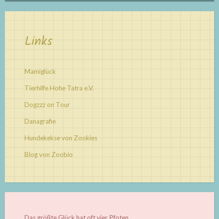
Links
Mamiglück
Tierhilfe Hohe Tatra e.V.
Dogzzz on Tour
Danagrafie
Hundekekse von Zookies
Blog von Zoobio
Das größte Glück hat oft vier Pfoten...