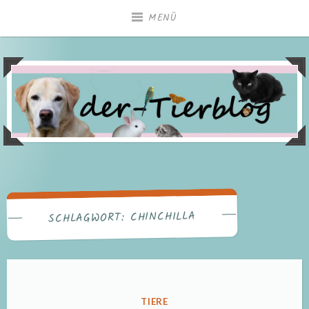
Zum
MENÜ
Inhalt
springen
CHINCHILLA
SCHLAGWORT:
VERÖFFENTLICHT
TIERE