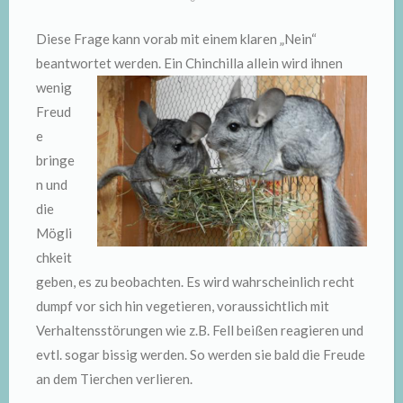
Diese Frage kann vorab mit einem klaren „Nein“
beantwortet werden. Ein Chinchilla allein
wird ihnen
wenig
Freud
e
bringe
n und
die
Mögli
chkeit
geben, es zu beobachten. Es wird wahrscheinlich recht
dumpf vor sich hin vegetieren, voraussichtlich mit
Verhaltensstörungen wie z.B. Fell beißen reagieren und
evtl. sogar bissig werden. So werden sie bald die Freude
an dem Tierchen verlieren.