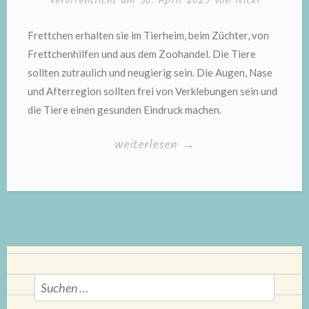
Veröffentlicht am
30. April 2025
von
Nicki
Frettchen erhalten sie im Tierheim, beim Züchter, von
Frettchenhilfen und aus dem Zoohandel. Die Tiere
sollten zutraulich und neugierig sein. Die Augen, Nase
und Afterregion sollten frei von Verklebungen sein und
die Tiere einen gesunden Eindruck machen.
„Vorüberlegungen
weiterlesen
→
und
Gesundheit“
Suchen
nach: