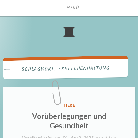
Zum
MENÜ
Inhalt
springen
FRETTCHENHALTUNG
SCHLAGWORT:
VERÖFFENTLICHT
TIERE
IN
Vorüberlegungen und
Gesundheit