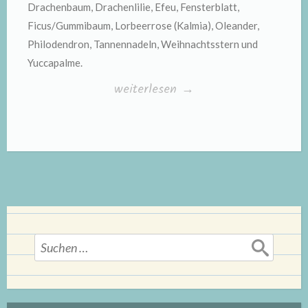
Drachenbaum, Drachenlilie, Efeu, Fensterblatt,
Ficus/Gummibaum, Lorbeerrose (Kalmia), Oleander,
Philodendron, Tannennadeln, Weihnachtsstern und
Yuccapalme.
„Vorsicht
weiterlesen
→
giftig!“
Suchen
nach: