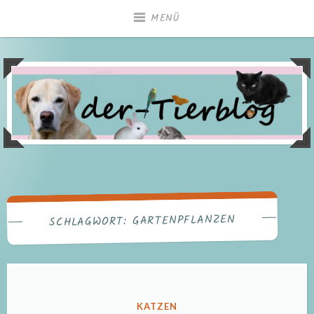
Zum
MENÜ
Inhalt
springen
GARTENPFLANZEN
SCHLAGWORT:
VERÖFFENTLICHT
KATZEN