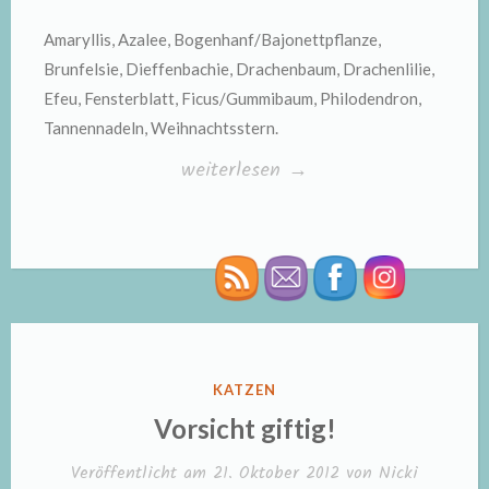
Amaryllis, Azalee, Bogenhanf/Bajonettpflanze,
Brunfelsie, Dieffenbachie, Drachenbaum, Drachenlilie,
Efeu, Fensterblatt, Ficus/Gummibaum, Philodendron,
Tannennadeln, Weihnachtsstern.
„Vorsicht
weiterlesen
→
giftig!“
VERÖFFENTLICHT
KATZEN
IN
Vorsicht giftig!
Veröffentlicht am
21. Oktober 2012
von
Nicki