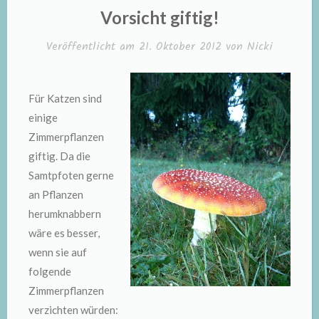
IN
Vorsicht giftig!
Veröffentlicht am
21. Oktober 2012
von
Nicki
Für Katzen sind
einige
Zimmerpflanzen
giftig. Da die
Samtpfoten gerne
an Pflanzen
herumknabbern
wäre es besser,
wenn sie auf
folgende
Zimmerpflanzen
verzichten würden: