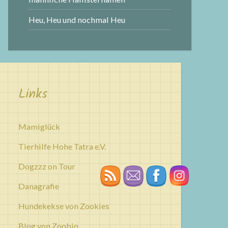
Heu, Heu und nochmal Heu
Links
Mamiglück
Tierhilfe Hohe Tatra e.V.
Dogzzz on Tour
Danagrafie
Hundekekse von Zookies
Blog von Zoobio