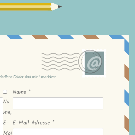
derliche Felder sind mit
*
markiert
Name
*
Na
me,
E-
E-Mail-Adresse
*
Mai