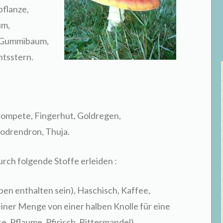
pflanze,
um,
us/Gummibaum,
tsstern.
rompete, Fingerhut, Goldregen,
odrendron, Thuja.
rch folgende Stoffe erleiden :
arben enthalten sein), Haschisch, Kaffee,
iner Menge von einer halben Knolle für eine
e, Pflaume, Pfirisch, Bittermandel),