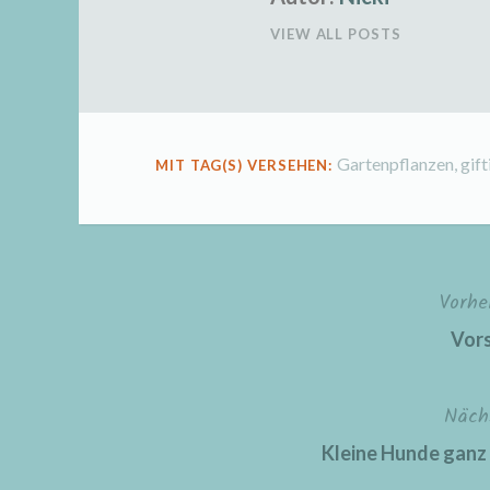
VIEW ALL POSTS
Gartenpflanzen
,
gift
MIT TAG(S) VERSEHEN:
Vorhe
Beitragsnavigation
Vors
Näch
Kleine Hunde ganz g