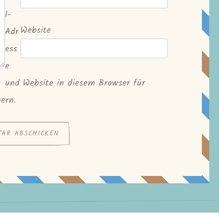
l-
Website
Adr
ess
e
und Website in diesem Browser für
ern.