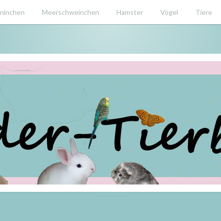
ninchen
Meerschweinchen
Hamster
Vögel
Tiere