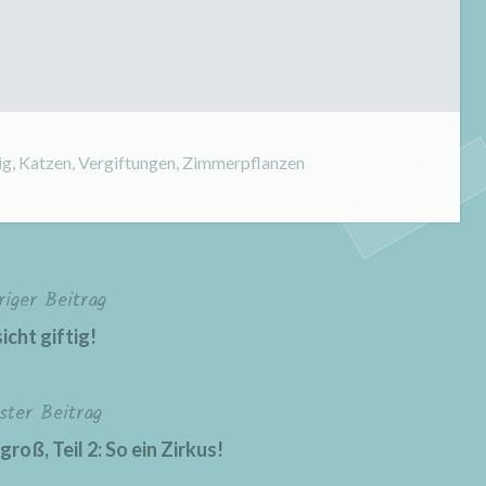
ig
,
Katzen
,
Vergiftungen
,
Zimmerpflanzen
riger Beitrag
icht giftig!
ster Beitrag
roß, Teil 2: So ein Zirkus!