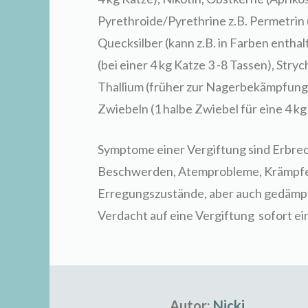
Pyrethroide/Pyrethrine z.B. Permetrin 
Quecksilber (kann z.B. in Farben entha
(bei einer 4 kg Katze 3 -8 Tassen), Str
Thallium (früher zur Nagerbekämpfung e
Zwiebeln (1 halbe Zwiebel für eine 4 kg
Symptome einer Vergiftung sind Erbrec
Beschwerden, Atemprobleme, Krämpfe,
Erregungszustände, aber auch gedämpfte
Verdacht auf eine Vergiftung sofort ei
Autor:
Nicki