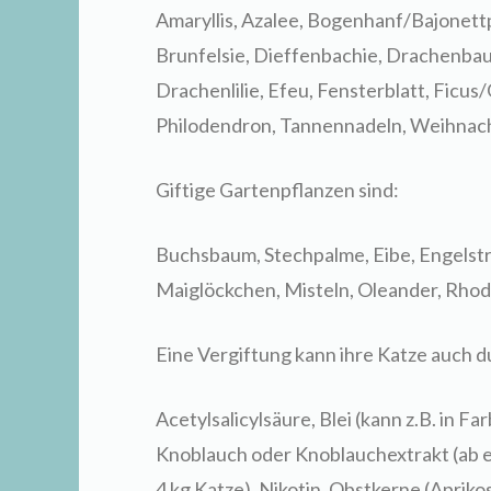
Amaryllis, Azalee, Bogenhanf/Bajonett
Brunfelsie, Dieffenbachie, Drachenba
Drachenlilie, Efeu, Fensterblatt, Fic
Philodendron, Tannennadeln, Weihnach
Giftige Gartenpflanzen sind:
Buchsbaum, Stechpalme, Eibe, Engelst
Maiglöckchen, Misteln, Oleander, Rhod
Eine Vergiftung kann ihre Katze auch du
Acetylsalicylsäure, Blei (kann z.B. in F
Knoblauch oder Knoblauchextrakt (ab e
4 kg Katze), Nikotin, Obstkerne (Aprikos