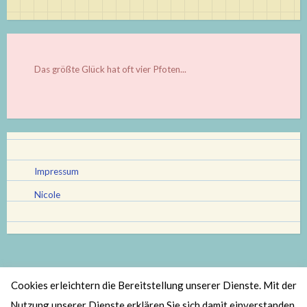
Das größte Glück hat oft vier Pfoten...
Impressum
Nicole
Cookies erleichtern die Bereitstellung unserer Dienste. Mit der
Stolz bereitgestellt von WordPress
|
Theme: Scratchpad von
Nutzung unserer Dienste erklären Sie sich damit einverstanden,