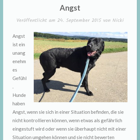
IN
Angst
Veröffentlicht am
24. September 2015
von
Nicki
Angst
ist ein
unang
enehm
es
Gefühl
.
Hunde
haben
Angst, wenn sie sich in einer Situation befinden, die sie
nicht kontrollieren können, wenn etwas als gefährlich
eingestuft wird oder wenn sie überhaupt nicht mit einer
Situation umgehen können und sie nicht bewerten