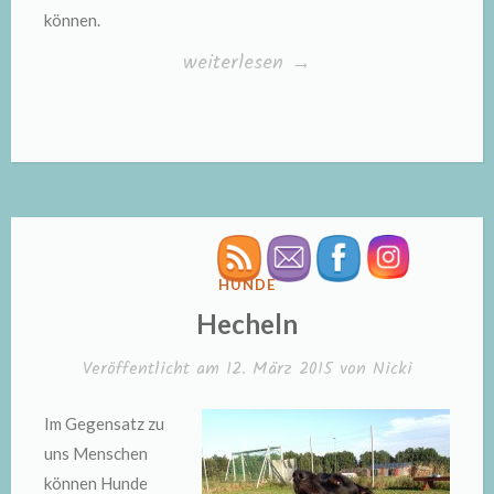
können.
„Angst“
weiterlesen
→
VERÖFFENTLICHT
HUNDE
IN
Hecheln
Veröffentlicht am
12. März 2015
von
Nicki
Im Gegensatz zu
uns Menschen
können Hunde