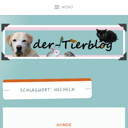
Zum
MENÜ
Inhalt
springen
HECHELN
SCHLAGWORT:
VERÖFFENTLICHT
HUNDE