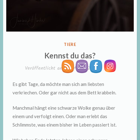
VERÖFFENTLICHT
TIERE
IN
Kennst du das?
Veröffentlicht am
8. Mai 2020
von
Nicki
Es gibt Tage, da möchte man sich am liebsten
verkriechen. Oder gar nicht aus dem Bett krabbeln.
Manchmal hängt eine schwarze Wolke genau über
einem und verfolgt einen. Oder man erlebt das
Schlimmste, was einem bisher im Leben passiert ist.