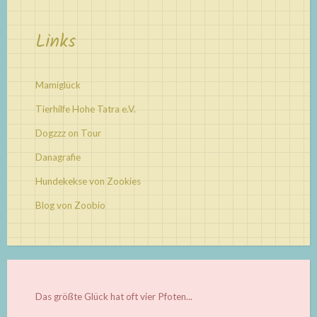
Links
Mamiglück
Tierhilfe Hohe Tatra e.V.
Dogzzz on Tour
Danagrafie
Hundekekse von Zookies
Blog von Zoobio
Das größte Glück hat oft vier Pfoten...