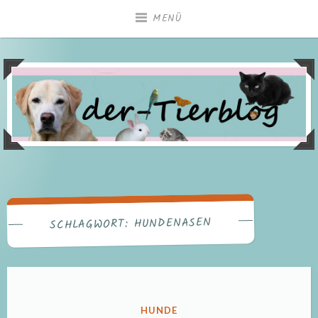
Zum
MENÜ
Inhalt
springen
HUNDENASEN
SCHLAGWORT:
VERÖFFENTLICHT
HUNDE