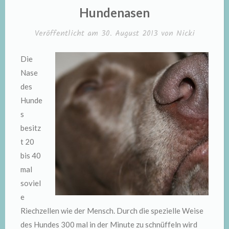
IN
Hundenasen
Veröffentlicht am
30. August 2013
von
Nicki
Die
Nase
des
Hunde
s
besitz
t 20
bis 40
mal
soviel
e
Riechzellen wie der Mensch. Durch die spezielle Weise
des Hundes 300 mal in der Minute zu schnüffeln wird