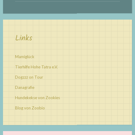
Links
Mamiglück
Tierhilfe Hohe Tatra e.V.
Dogzzz on Tour
Danagrafie
Hundekekse von Zookies
Blog von Zoobio