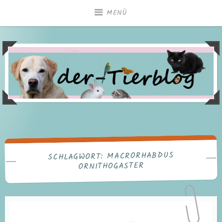
Zum
MENÜ
Inhalt
springen
MACRORHABDUS
SCHLAGWORT:
ORNITHOGASTER