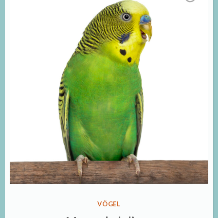
VERÖFFENTLICHT
VÖGEL
IN