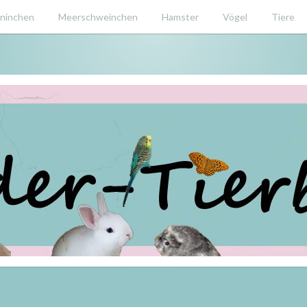
ninchen
Meerschweinchen
Hamster
Vögel
Tiere