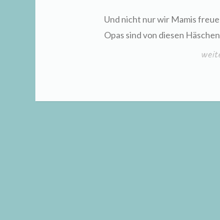
Und nicht nur wir Mamis freue
Opas sind von diesen Häschen
„Ost
weit
aus
Woll
bast