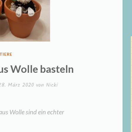
VERÖFFENTLICHT
TIERE
IN
us Wolle basteln
28. März 2020
von
Nicki
us Wolle sind ein echter