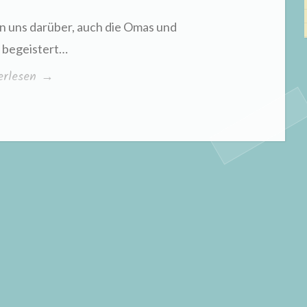
n uns darüber, auch die Omas und
 begeistert…
erhasen
erlesen
→
e
eln“