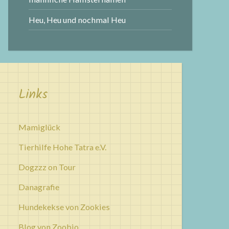
Heu, Heu und nochmal Heu
Links
Mamiglück
Tierhilfe Hohe Tatra e.V.
Dogzzz on Tour
Danagrafie
Hundekekse von Zookies
Blog von Zoobio