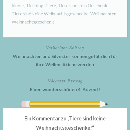
kinder
,
Tierblog
,
Tiere
,
Tiere sind kein Geschenk
,
Tiere sind keine Weihnachtsgeschenke
,
Weihnachten
,
Weihnachtsgeschenk
Vorheriger Beitrag
Beitragsnavigation
Weihnachten und Silvester können gefährlich für
ihre Wellensittiche werden
Nächster Beitrag
Einen wunderschönen 4. Advent!
Ein Kommentar zu „
Tiere sind keine
Weihnachtsgeschenke!
“