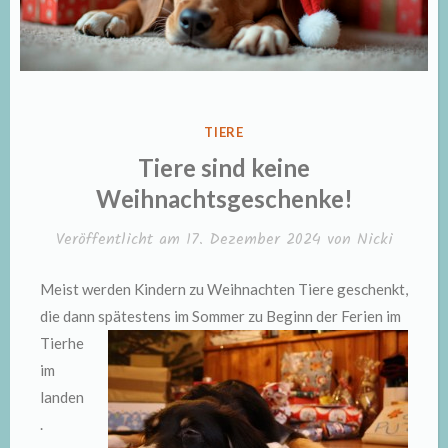
VERÖFFENTLICHT
TIERE
IN
Tiere sind keine
Weihnachtsgeschenke!
Veröffentlicht am
17. Dezember 2024
von
Nicki
Meist werden Kindern zu Weihnachten Tiere geschenkt,
die dann spätestens im Sommer
zu Beginn der Ferien im
Tierhe
im
landen
.