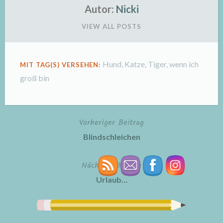
Autor:
Nicki
VIEW ALL POSTS
Hund
,
Katze
,
Tiger
,
wenn ich
MIT TAG(S) VERSEHEN:
groß bin
Vorheriger Beitrag
Beitragsnavigation
Blindschleichen
Nächster Beitrag
Urlaub…