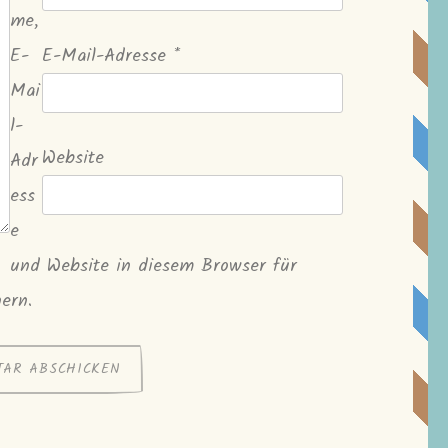
me,
E-
E-Mail-Adresse
*
Mai
l-
Website
Adr
ess
e
und Website in diesem Browser für
ern.