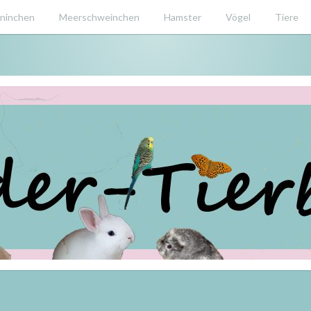
ninchen
Meerschweinchen
Hamster
Vögel
Tiere