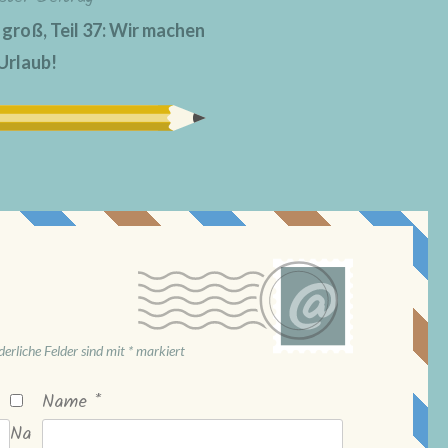
groß, Teil 37: Wir machen
Urlaub!
derliche Felder sind mit
*
markiert
Name
*
Na