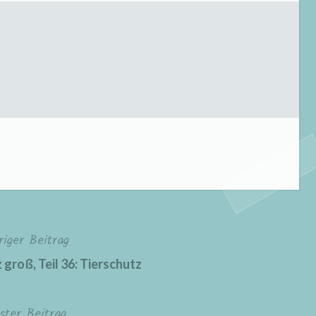
riger Beitrag
groß, Teil 36: Tierschutz
ster Beitrag