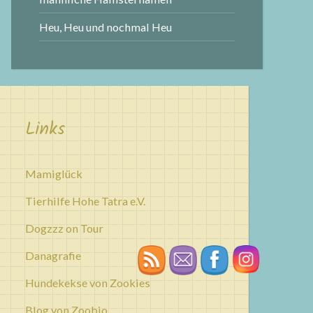
Heu, Heu und nochmal Heu
Links
Mamiglück
Tierhilfe Hohe Tatra e.V.
Dogzzz on Tour
Danagrafie
Hundekekse von Zookies
Blog von Zoobio