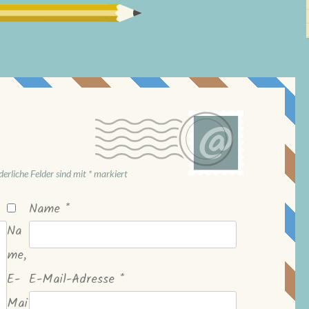
derliche Felder sind mit
*
markiert
Name
*
Na
me,
E-
E-Mail-Adresse
*
Mai