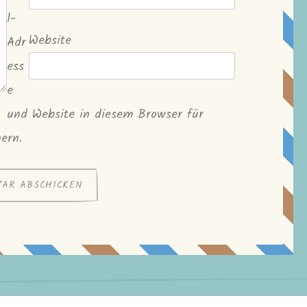
l-
Website
Adr
ess
e
und Website in diesem Browser für
ern.