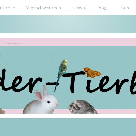
ninchen
Meerschweinchen
Hamster
Vögel
Tiere