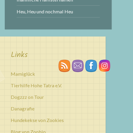
Heu, Heu und nochmal Heu
Links
Mamiglück
Tierhilfe Hohe Tatra e.V.
Dogzzz on Tour
Danagrafie
Hundekekse von Zookies
Blog von Zoobio