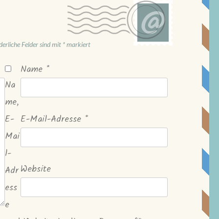
derliche Felder sind mit
*
markiert
Name
*
Na
me,
E-
E-Mail-Adresse
*
Mai
l-
Website
Adr
ess
e