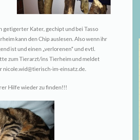
ein getigerter Kater, gechipt und bei Tasso
ierheim kann den Chip auslesen. Also wenn ihr
end ist und einen „verlorenen“ und evtl.
itte zum Tierarzt/ins Tierheim und meldet
r nicole.wid@tierisch-im-einsatz.de.
rer Hilfe wieder zu finden!!!