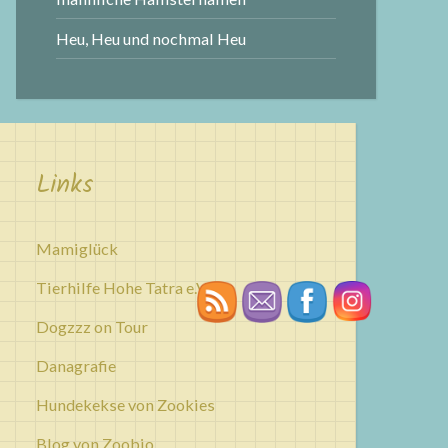
Heu, Heu und nochmal Heu
Links
Mamiglück
Tierhilfe Hohe Tatra e.V.
Dogzzz on Tour
Danagrafie
Hundekekse von Zookies
Blog von Zoobio