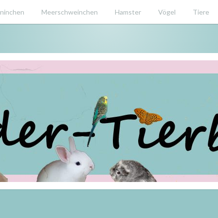
ninchen
Meerschweinchen
Hamster
Vögel
Tiere