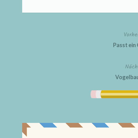
Vorhe
Beitragsnavigation
Passt ein 
Näch
Vogelbau