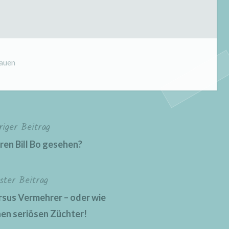
auen
riger Beitrag
ren Bill Bo gesehen?
ster Beitrag
rsus Vermehrer – oder wie
nen seriösen Züchter!