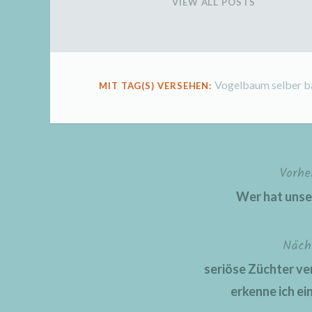
VIEW ALL POSTS
Vogelbaum selber b
MIT TAG(S) VERSEHEN:
Vorhe
Beitragsnavigation
Wer hat unse
Näch
seriöse Züchter ve
erkenne ich ei