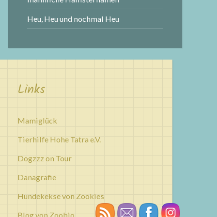
Heu, Heu und nochmal Heu
Links
Mamiglück
Tierhilfe Hohe Tatra e.V.
Dogzzz on Tour
Danagrafie
Hundekekse von Zookies
Blog von Zoobio