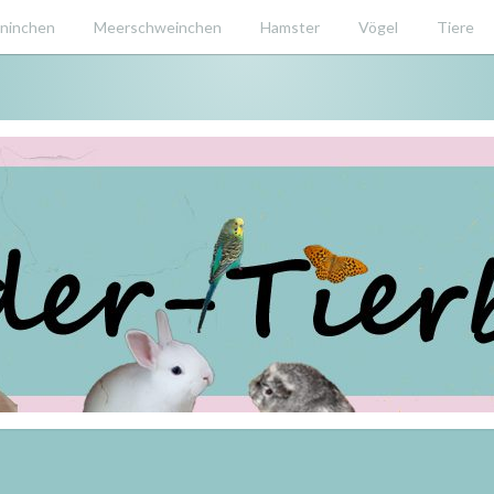
ninchen
Meerschweinchen
Hamster
Vögel
Tiere