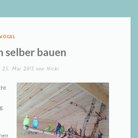
VERÖFFENTLICHT
VÖGEL
IN
 selber bauen
m
25. Mai 2015
von
Nicki
cht
g.
nnen