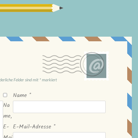
derliche Felder sind mit
*
markiert
Name
*
Na
me,
E-
E-Mail-Adresse
*
Mai