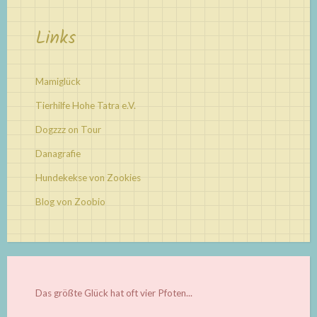
Links
Mamiglück
Tierhilfe Hohe Tatra e.V.
Dogzzz on Tour
Danagrafie
Hundekekse von Zookies
Blog von Zoobio
Das größte Glück hat oft vier Pfoten...