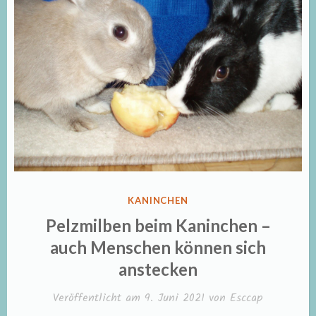
VERÖFFENTLICHT
KANINCHEN
IN
Pelzmilben beim Kaninchen –
auch Menschen können sich
anstecken
Veröffentlicht am
9. Juni 2021
von
Esccap