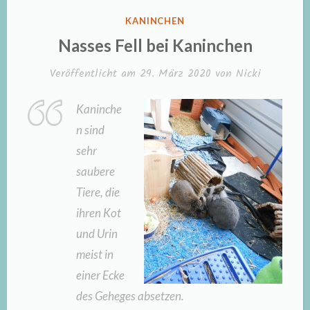
VERÖFFENTLICHT
KANINCHEN
IN
Nasses Fell bei Kaninchen
Veröffentlicht am
29. März 2020
von
Nicki
Kaninche
n sind
sehr
saubere
Tiere, die
ihren Kot
und Urin
meist in
einer Ecke
des Geheges absetzen.