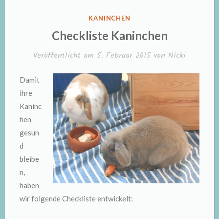
VERÖFFENTLICHT
KANINCHEN
IN
Checkliste Kaninchen
Veröffentlicht am
5. Februar 2015
von
Nicki
Damit
ihre
Kaninc
hen
gesun
d
bleibe
n,
haben
wir folgende Checkliste entwickelt: