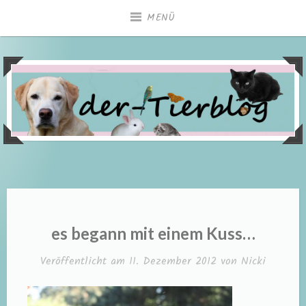
Zum
MENÜ
Inhalt
springen
es begann mit einem Kuss…
Veröffentlicht am
11. Dezember 2012
von
Nicki