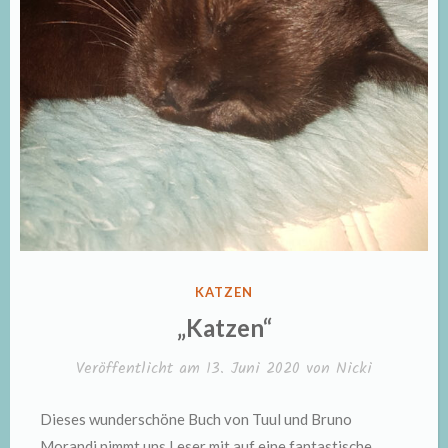
VERÖFFENTLICHT
KATZEN
IN
„Katzen“
Veröffentlicht am
13. Juni 2020
von
Nicki
Dieses wunderschöne Buch von Tuul und Bruno
Morandi nimmt uns Leser mit auf eine fantastische