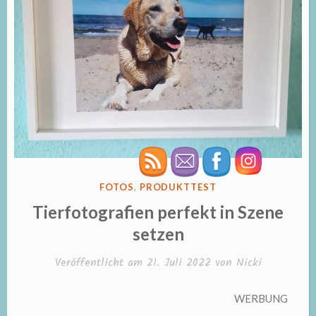
VERÖFFENTLICHT
FOTOS
,
PRODUKTTEST
IN
Tierfotografien perfekt in Szene
setzen
Veröffentlicht am
21. Juli 2022
von
Nicki
WERBUNG