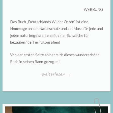
WERBUNG
Das Buch „Deutschlands Wilder Osten“ ist eine
Hommage an den Naturschutz und ein Muss für jede und
jeden naturbegeisterten mit einer Schwäche für
bezaubernde Tierfotografien!
Von der ersten Seite an hat mich dieses wunderschöne
Buch in seinen Bann gezogen!
„„Deutschlands
weiterlesen
→
Wilder
Osten“
von
Axel