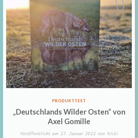
VERÖFFENTLICHT
PRODUKTTEST
IN
„Deutschlands Wilder Osten“ von
Axel Gomille
Veröffentlicht am
27. Januar 2022
von
Nicki