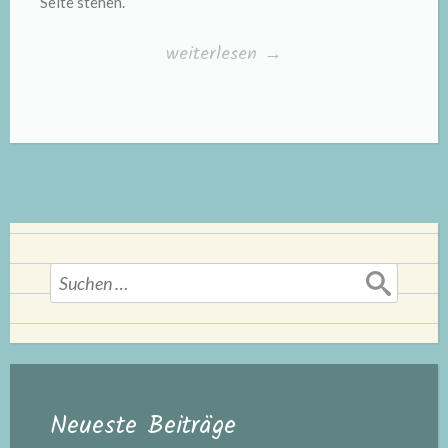
Seite stehen.
„Notfälle
weiterlesen
→
erkennen“
Suchen
nach:
Neueste Beiträge