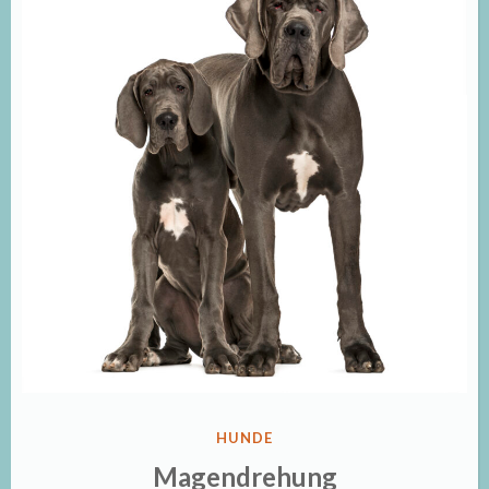
VERÖFFENTLICHT
HUNDE
IN
Magendrehung