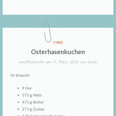
VERÖFFENTLICHT
TIERE
IN
Osterhasenkuchen
Veröffentlicht am
17. März 2024
von
Nicki
Ihr braucht:
9 Eier
375 g Mehl
475 g Butter
275 g Zucker
1 Päckchen Vanillezucker