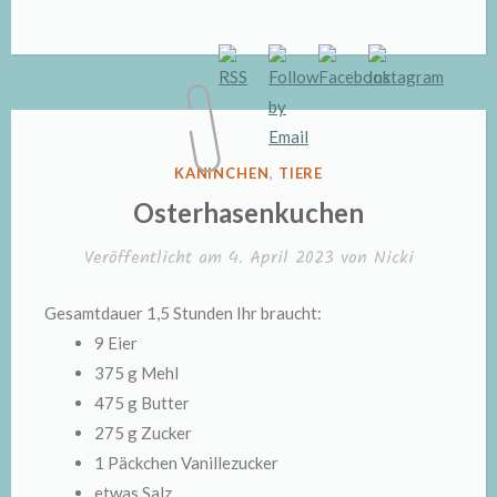
VERÖFFENTLICHT
KANINCHEN
,
TIERE
IN
Osterhasenkuchen
Veröffentlicht am
4. April 2023
von
Nicki
Gesamtdauer 1,5 Stunden Ihr braucht:
9 Eier
375 g Mehl
475 g Butter
275 g Zucker
1 Päckchen Vanillezucker
etwas Salz