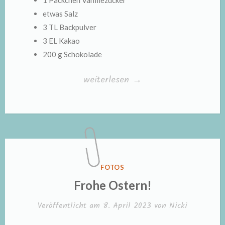
etwas Salz
3 TL Backpulver
3 EL Kakao
200 g Schokolade
„Osterhasenkuchen“
weiterlesen
→
VERÖFFENTLICHT
FOTOS
IN
Frohe Ostern!
Veröffentlicht am
8. April 2023
von
Nicki