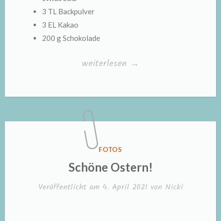
3 TL Backpulver
3 EL Kakao
200 g Schokolade
„Osterhasenkuchen“
weiterlesen
→
VERÖFFENTLICHT
FOTOS
IN
Schöne Ostern!
Veröffentlicht am
4. April 2021
von
Nicki