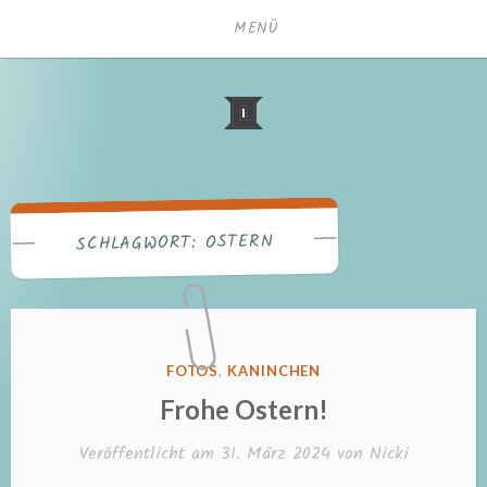
Zum
MENÜ
Inhalt
springen
OSTERN
SCHLAGWORT:
VERÖFFENTLICHT
FOTOS
,
KANINCHEN
IN
Frohe Ostern!
Veröffentlicht am
31. März 2024
von
Nicki