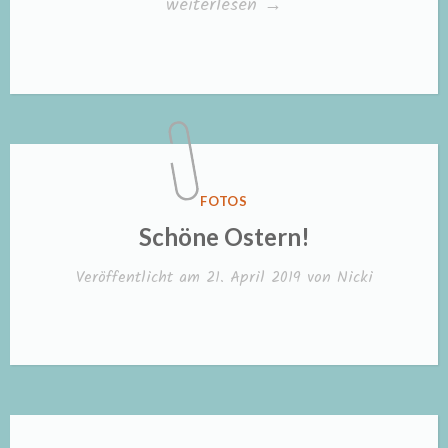
„Osterhasen
weiterlesen
→
aus
Wolle
basteln“
VERÖFFENTLICHT
FOTOS
IN
Schöne Ostern!
Veröffentlicht am
21. April 2019
von
Nicki