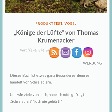
VERÖFFENTLICHT
PRODUKTTEST
,
VÖGEL
IN
„Könige der Lüfte“ von Thomas
Krumenacker
Veröffentlicht am
3. Mai 2022
von
Nicki
WERBUNG
Dieses Buch ist etwas ganz Besonderes, denn es
handelt von Schreiadlern.
Und wie viele von euch, habe ich mich gefragt
„Schreiadler? Noch nie gehört!“.