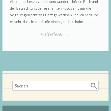
Aber beim Lesen von diesem wunderschönen Buch und
der Betrachtung der einmaligen Fotos sind mir die
Vögel regelrecht ans Herz gewachsen und ich bedaure
es sehr, dass ich noch nie einen gesehen habe.
„„Könige
weiterlesen
→
der
Lüfte“
von
Thomas
Krumenacker“
Suchen
nach: