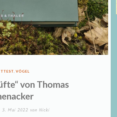
ENTLICHT
TTEST
,
VÖGEL
üfte“ von Thomas
enacker
m
3. Mai 2022
von
Nicki