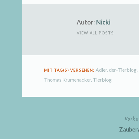
Autor:
Nicki
VIEW ALL POSTS
Adler
,
der-Tierblog
,
MIT TAG(S) VERSEHEN:
Thomas Krumenacker
,
Tierblog
Vorhe
Beitragsnavigation
Zauberw