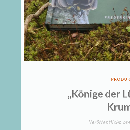
VERÖFF
PRODUK
IN
„Könige der L
Krum
Veröffentlicht a