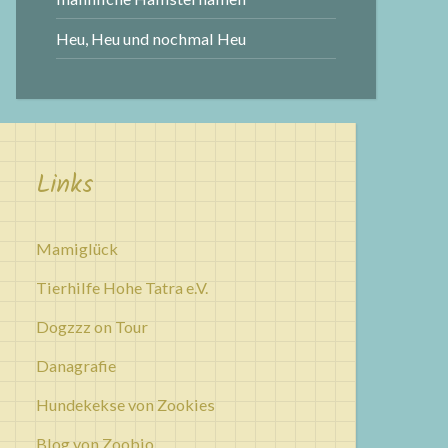
Heu, Heu und nochmal Heu
Links
Mamiglück
Tierhilfe Hohe Tatra e.V.
Dogzzz on Tour
Danagrafie
Hundekekse von Zookies
Blog von Zoobio