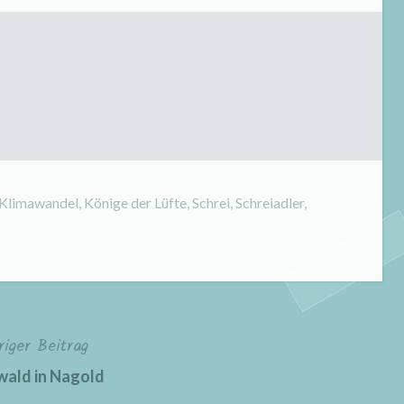
Klimawandel
,
Könige der Lüfte
,
Schrei
,
Schreiadler
,
riger Beitrag
ald in Nagold