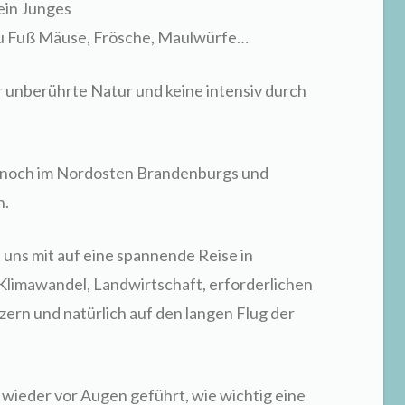
ein Junges
zu Fuß Mäuse, Frösche, Maulwürfe…
 unberührte Natur und keine intensiv durch
r noch im Nordosten Brandenburgs und
n.
ns mit auf eine spannende Reise in
Klimawandel, Landwirtschaft, erforderlichen
zern und natürlich auf den langen Flug der
r wieder vor Augen geführt, wie wichtig eine