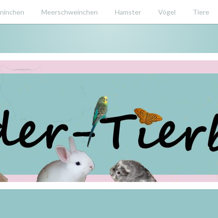
ninchen
Meerschweinchen
Hamster
Vögel
Tiere