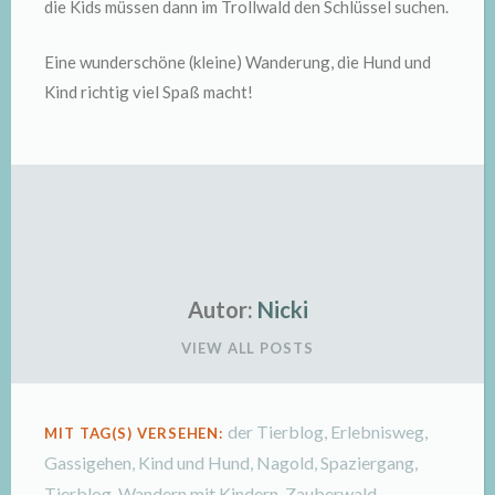
die Kids müssen dann im Trollwald den Schlüssel suchen.
Eine wunderschöne (kleine) Wanderung, die Hund und
Kind richtig viel Spaß macht!
Autor:
Nicki
VIEW ALL POSTS
der Tierblog
,
Erlebnisweg
,
MIT TAG(S) VERSEHEN:
Gassigehen
,
Kind und Hund
,
Nagold
,
Spaziergang
,
Tierblog
,
Wandern mit Kindern
,
Zauberwald
,