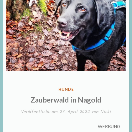
VERÖFFENTLICHT
HUNDE
IN
Zauberwald in Nagold
Veröffentlicht am
27. April 2022
von
Nicki
WERBUNG