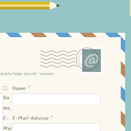
derliche Felder sind mit
*
markiert
Name
*
Na
me,
E-
E-Mail-Adresse
*
Mai