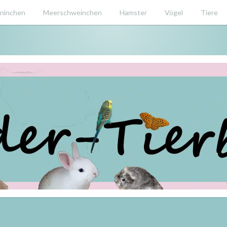
ninchen
Meerschweinchen
Hamster
Vögel
Tiere