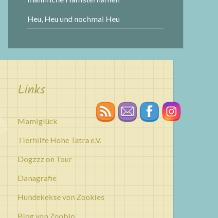
Heu, Heu und nochmal Heu
Links
Mamiglück
Tierhilfe Hohe Tatra e.V.
Dogzzz on Tour
Danagrafie
Hundekekse von Zookies
Blog von Zoobio