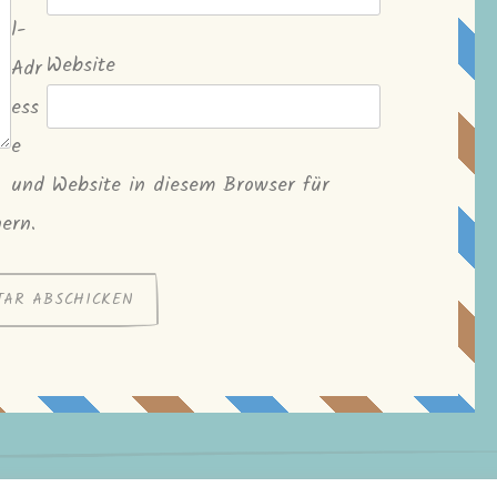
l-
Website
Adr
ess
e
und Website in diesem Browser für
ern.