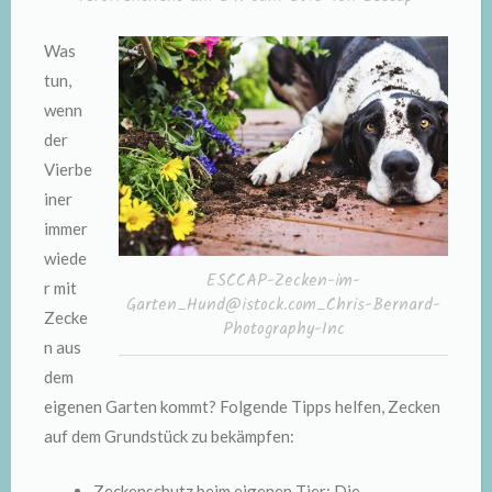
Was
tun,
wenn
der
Vierbe
iner
immer
wiede
ESCCAP-Zecken-im-
r mit
Garten_Hund@istock.com_Chris-Bernard-
Zecke
Photography-Inc
n aus
dem
eigenen Garten kommt? Folgende Tipps helfen, Zecken
auf dem Grundstück zu bekämpfen:
Zeckenschutz beim eigenen Tier: Die