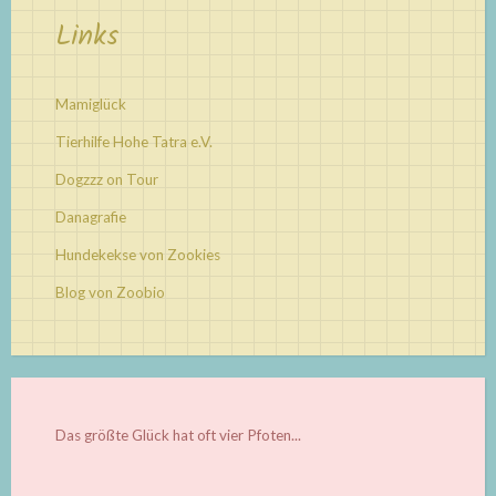
Links
Mamiglück
Tierhilfe Hohe Tatra e.V.
Dogzzz on Tour
Danagrafie
Hundekekse von Zookies
Blog von Zoobio
Das größte Glück hat oft vier Pfoten...