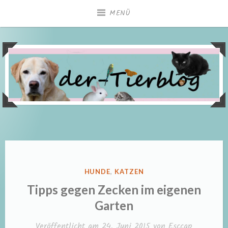
Zum
MENÜ
Inhalt
springen
VERÖFFENTLICHT
HUNDE
,
KATZEN
IN
Tipps gegen Zecken im eigenen
Garten
Veröffentlicht am
24. Juni 2015
von
Esccap