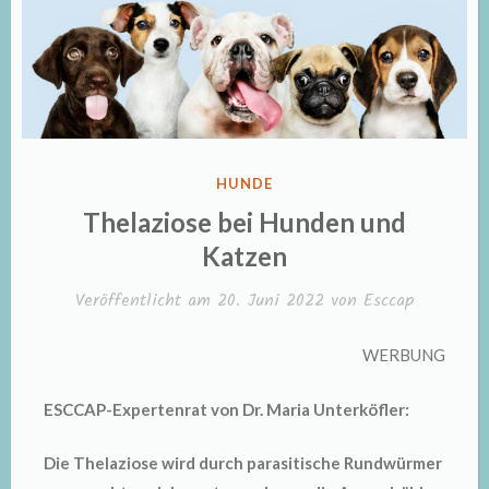
VERÖFFENTLICHT
HUNDE
IN
Thelaziose bei Hunden und
Katzen
Veröffentlicht am
20. Juni 2022
von
Esccap
WERBUNG
ESCCAP-Expertenrat von Dr. Maria Unterköfler:
Die Thelaziose wird durch parasitische Rundwürmer