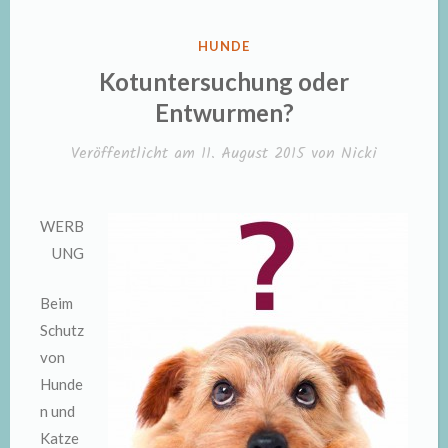
VERÖFFENTLICHT
HUNDE
IN
Kotuntersuchung oder
Entwurmen?
Veröffentlicht am
11. August 2015
von
Nicki
WERB
UNG
Beim
Schutz
von
Hunde
n und
Katze