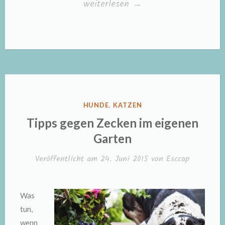
„Kotuntersuchung
weiterlesen
→
oder
Entwurmen?“
VERÖFFENTLICHT
HUNDE
,
KATZEN
IN
Tipps gegen Zecken im eigenen
Garten
Veröffentlicht am
24. Juni 2015
von
Esccap
Was
tun,
wenn