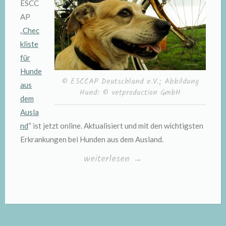
ESCC
AP
„
Chec
kliste
für
Hunde
© ESCCAP Deutschland e.V.; Abbildung
aus
Hund: © vetproduction GmbH
dem
Ausla
nd
“ ist jetzt online. Aktualisiert und mit den wichtigsten
Erkrankungen bei Hunden aus dem Ausland.
„Checkliste
weiterlesen
→
für
Hunde
aus
dem