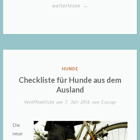
„Wenn
weiterlesen
→
der
Hund
Kot
frisst
–
3
VERÖFFENTLICHT
HUNDE
Tipps,
IN
Checkliste für Hunde aus dem
die
Ausland
helfen
Veröffentlicht am
7. Juli 2016
von
Esccap
können“
Die
neue