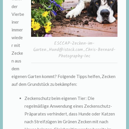
der
Vierbe
iner
immer
wiede
ESCCAP-Zecken-im-
r mit
Garten_Hund@istock.com_Chris-Bernard-
Zecke
Photography-Inc
n aus
dem
eigenen Garten kommt? Folgende Tipps helfen, Zecken
auf dem Grundstück zu bekämpfen:
Zeckenschutz beim eigenen Tier: Die
regelmäßige Anwendung eines Zeckenschutz-
Präparates verhindert, dass Hunde oder Katzen
nach Streifzügen im Grünen Zecken mit nach