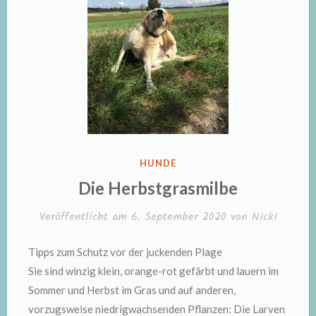
VERÖFFENTLICHT
HUNDE
IN
Die Herbstgrasmilbe
Veröffentlicht am
6. September 2020
von
Nicki
Tipps zum Schutz vor der juckenden Plage
Sie sind winzig klein, orange-rot gefärbt und lauern im
Sommer und Herbst im Gras und auf anderen,
vorzugsweise niedrigwachsenden Pflanzen: Die Larven