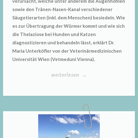
verursacht, welche unter anderem die Augenhöhlen
sowie den Tränen-Nasen-Kanal verschiedener
Säugetierarten (inkl. dem Menschen) besiedeln. Wie
es zur Übertragung der Würmer kommt und wie sich
die Thelaziose bei Hunden und Katzen
diagnostizieren und behandeln lässt, erklärt Dr.
Maria Unterköfler von der Veterinärmedizinischen
Universität Wien (Vetmeduni Vienna).
„Thelaziose
weiterlesen
→
bei
Hunden
und
Katzen“