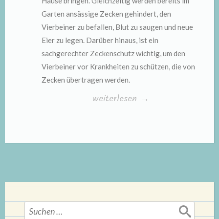
Hause bringen. Gleichzeitig werden bereits im
Garten ansässige Zecken gehindert, den
Vierbeiner zu befallen, Blut zu saugen und neue
Eier zu legen. Darüber hinaus, ist ein
sachgerechter Zeckenschutz wichtig, um den
Vierbeiner vor Krankheiten zu schützen, die von
Zecken übertragen werden.
„Tipps
weiterlesen
→
gegen
Zecken
im
eigenen
Garten“
Suchen
nach: