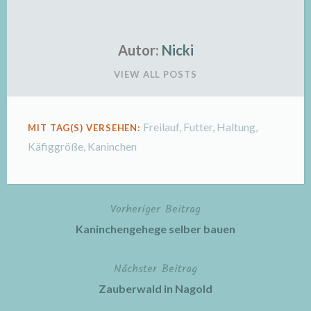
Autor:
Nicki
VIEW ALL POSTS
Freilauf
,
Futter
,
Haltung
,
MIT TAG(S) VERSEHEN:
Käfiggröße
,
Kaninchen
Vorheriger Beitrag
Beitragsnavigation
Kaninchengehege selber bauen
Nächster Beitrag
Zauberwald in Nagold