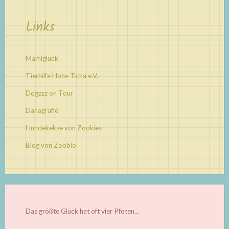
Links
Mamiglück
Tierhilfe Hohe Tatra e.V.
Dogzzz on Tour
Danagrafie
Hundekekse von Zookies
Blog von Zoobio
Das größte Glück hat oft vier Pfoten...