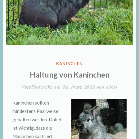
VERÖFFENTLICHT
KANINCHEN
IN
Haltung von Kaninchen
Veröffentlicht am
26. März 2022
von
Nicki
Kaninchen sollten
mindestens Paarweise
gehalten werden. Dabei
ist wichtig, dass die
Männchen kastriert